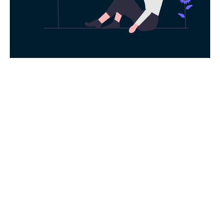
永久免费使用
现在下载快狗加速器，每日签到即可获得免
费时长，快去体验科学上网吧！
下载App