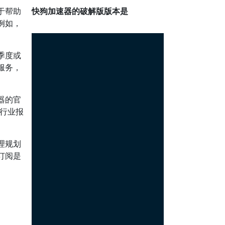
于帮助
快狗加速器的破解版版本是
例如，
季度或
服务，
器的官
行业报
理规划
订阅是
。