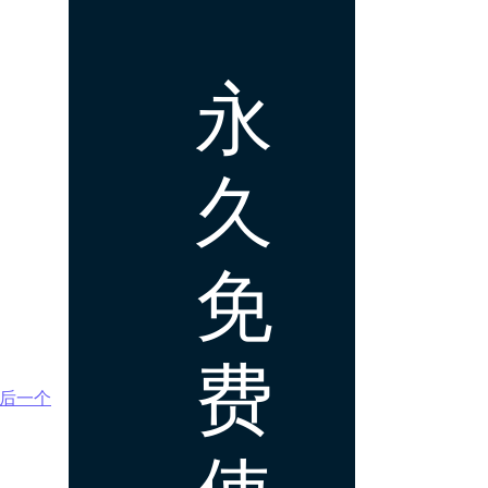
永
久
免
费
后一个